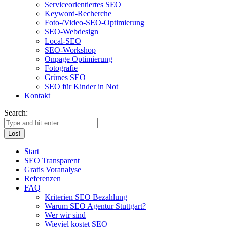
Serviceorientiertes SEO
Keyword-Recherche
Foto-/Video-SEO-Optimierung
SEO-Webdesign
Local-SEO
SEO-Workshop
Onpage Optimierung
Fotografie
Grünes SEO
SEO für Kinder in Not
Kontakt
Search:
Start
SEO Transparent
Gratis Voranalyse
Referenzen
FAQ
Kriterien SEO Bezahlung
Warum SEO Agentur Stuttgart?
Wer wir sind
Wieviel kostet SEO