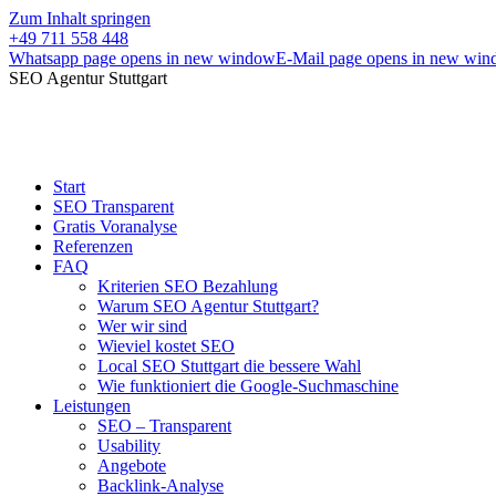
Zum Inhalt springen
+49 711 558 448
Whatsapp page opens in new window
E-Mail page opens in new wi
SEO Agentur Stuttgart
Start
SEO Transparent
Gratis Voranalyse
Referenzen
FAQ
Kriterien SEO Bezahlung
Warum SEO Agentur Stuttgart?
Wer wir sind
Wieviel kostet SEO
Local SEO Stuttgart die bessere Wahl
Wie funktioniert die Google-Suchmaschine
Leistungen
SEO – Transparent
Usability
Angebote
Backlink-Analyse